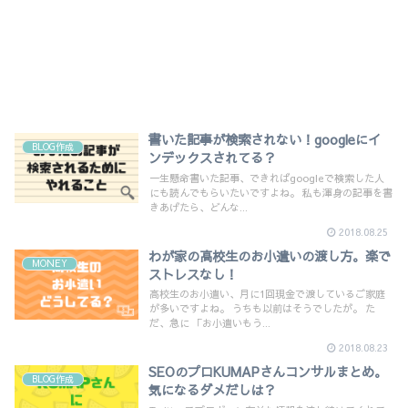
書いた記事が検索されない！googleにイ
BLOG作成
ンデックスされてる？
一生懸命書いた記事、できればgoogleで検索した人
にも読んでもらいたいですよね。 私も渾身の記事を書
きあげたら、どんな...
2018.08.25
わが家の高校生のお小遣いの渡し方。楽で
MONEY
ストレスなし！
高校生のお小遣い、月に1回現金で渡しているご家庭
が多いですよね。 うちも以前はそうでしたが。 た
だ、急に 「お小遣いもう...
2018.08.23
SEOのプロKUMAPさんコンサルまとめ。
BLOG作成
気になるダメだしは？