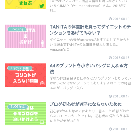
Twitterでブロガーに有益な情報を流し続けてくれて
いるKUMAP（@kumapadsense）さん。 2018年7
月...
2018.08.19
TANITAの体重計を買ってダイエットのテ
Shopping
ンションをあげてみない？
ダイエット中の夫がamazonがおすすめしてたからと
いう理由でTANITAの体重計を購入しました。
Amazon's C...
2018.08.18
A4のプリントを小さいバッグに入れる方
お役立ち情報
法
学校の保護者会やお仕事などA4のプリントをもってい
かないといけないシーンってありますよね？ その時困
るのが、バッグに入ら...
2018.08.17
ブログ初心者が迷子にならないために
BLOG作成
初心者がWPを始めるにあたり、困ることが 訳がわか
らない！ ということですね。 初心者の悩み もう本当
に自分が何がわから...
2018.08.16