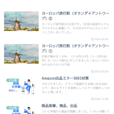
ヨーロッパ旅行記（オランダ＋アントワー
お出かけ
プ）②
ヨーロッパ旅行記の2日目です。1日目は成田からアム
ステルダムに移動して、その日はホテルにチェックイ
ンしておしまいでした。...
2024.04.05
ヨーロッパ旅行記（オランダ＋アントワー
お出かけ
プ）①
円安が進みまくる中、（ドル円151円・ユーロ円162
円）ヨーロッパ旅行に行ってきました！次にいつ行け
るか分からないので旅...
2024.04.04
Amazon出品エラー5665対策
お仕事
やはりでました。 ブランド登録をする時に出る5665
エラー 色々なサイトを参考にしてエラー対策をしてみ
たいと思います。 ...
2022.10.06
商品到着、検品、出品
お仕事
ついに中国から商品が到着しました。 いろいろ聞いて