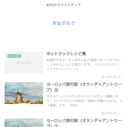
40代のライフメディア
まねぶろぐ
ホットクックレシピ集
レシピ
料理がめちゃくちゃ苦手な私が実際に作ってみておい
しく作れたレシピを紹介します。 パスタ パスタのレ
シピです ミートソース...
2025.03.13
ヨーロッパ旅行記（オランダ＋アントワー
お出かけ
プ）④
今日はアムステルダムからロッテルダムへ移動しま
す。 ロッテルダムの目的は「真珠の耳飾りの少女」と
「風車」です。 4日目：...
2024.04.11
ヨーロッパ旅行記（オランダ＋アントワー
お出かけ
プ）③