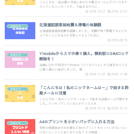
こんにちは！ 私は数ヶ月前にあなたの電子メールとデバイスをク
ラックしたハッカーです。 で始まるやけに...
2018.10.27
2018.12.27
北海道胆振東部地震＆停電の体験談
お役立ち情報
北海道胆振東部地震を経験しました。 地震が来て停電するとどの
ようなことになるのかを知ってもらうために...
2018.09.15
Y!mobileからスマホ乗り換え。解約前にSIMロック
お役立ち情報
解除を！
店舗に行かずWEBでY!mobile（ワイモバイル）から楽天モバイル
に乗り換えに成功しました。 乗...
2018.11.07
2018.11.09
「こんにちは！私のニックネームは～」で始まる詐
お役立ち情報
欺メールに注意
こんにちは！ 私のニックネームは～ で始まる迷惑メールが届きま
した。ハッキングしているとかウィルスを...
2018.10.16
2018.12.15
A4のプリントを小さいバッグに入れる方法
お役立ち情報
学校の保護者会やお仕事などA4のプリントをもっていかないとい
けないシーンってありますよね？ その時困...