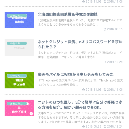
2018.11.06
2018.11.09
北海道胆振東部地震＆停電の体験談
お役立ち情報
北海道胆振東部地震を経験しました。 地震が来て停電するとどの
ようなことになるのかを知ってもらうために...
2018.09.15
ネットクレジット決済、eオリコパスワードを求め
お役立ち情報
られたら？
ネットのクレジットカード決済、便利ですよね？ 通常だとカード
番号・有効期限・セキュリティ番号を求めら...
2019.12.29
楽天モバイルにWEBから申し込みをしてみた
お役立ち情報
「Y!mobileから楽天モバイルへ乗り換え」で、Y!mobileから楽天
モバイルにスマホの乗り換え...
2018.11.06
2018.11.09
ニットのほつれ直し。5分で簡単に自分で修繕でき
お役立ち情報
る方法を紹介。細かい編み目でもOK。
大事なニットがほつれてしまった！ショックですよね。お店で修繕
することもできますが、その前にぜひ自分で試してほしい方法があ
ります。5分で誰でも簡単に直せますよ。細かい編み目でもOKなの
で、ぜひ挑戦してみてくださいね。
2018.08.26
2018.12.24