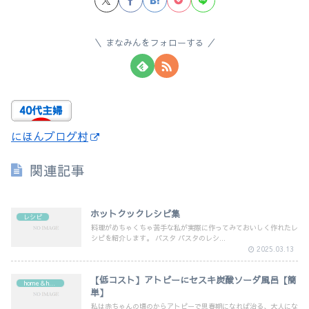
まなみんをフォローする
にほんブログ村
関連記事
ホットクックレシピ集
レシピ
料理がめちゃくちゃ苦手な私が実際に作ってみておいしく作れたレ
シピを紹介します。 パスタ パスタのレシ...
2025.03.13
【低コスト】アトピーにセスキ炭酸ソーダ風呂【簡
home＆health
単】
私は赤ちゃんの頃のからアトピーで思春期になれば治る、大人にな