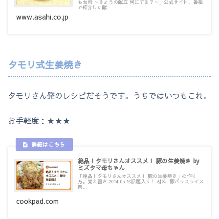
も台所 ～きょうの献立 何にする？～」公式サイト。番組
で紹介した献...
www.asahi.co.jp
タモリ式生姜焼き
タモリさん発のレシピだそうです。うちではいつもこれ。
お手軽度：★★★
絶品！タモリさんオススメ！ 豚の生姜焼き by
ミズタマ母ちゃん
「絶品！タモリさんオススメ！ 豚の生姜焼き」の作り
方。覚え書き 2014.05.16話題入り！ 材料: 豚バラスライス
肉...
cookpad.com