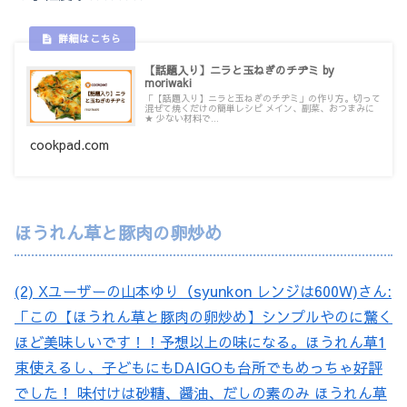
【話題入り】ニラと玉ねぎのチヂミ by
moriwaki
「【話題入り】ニラと玉ねぎのチヂミ」の作り方。切って
混ぜて焼くだけの簡単レシピ メイン、副菜、おつまみに
★ 少ない材料で...
cookpad.com
ほうれん草と豚肉の卵炒め
(2) Xユーザーの山本ゆり（syunkon レンジは600W)さん:
「この【ほうれん草と豚肉の卵炒め】シンプルやのに驚く
ほど美味しいです！！予想以上の味になる。ほうれん草1
束使えるし、子どもにもDAIGOも台所でもめっちゃ好評
でした！ 味付けは砂糖、醤油、だしの素のみ ほうれん草