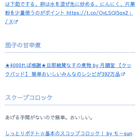
は下茹でする、卵は水を混ぜ先に炒める、にんにく、片栗
粉を少量使うのがポイント https://t.co/OvLSQl5ox2」
/ X
茄子の甘辛煮
★4000れぽ感謝★旦那絶賛なすの煮物 by 月讀堂 【クッ
クパッド】 簡単おいしいみんなのレシピが392万品
スクープコロッケ
あげる手間がないので簡単。おいしい。
しっとりポテト☆基本のスコップコロッケ！ by ち～sun