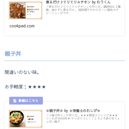
煮るだけ♪てりてり☆チキン by むうくん
「煮るだけ♪てりてり☆チキン」の作り方。調味料は３種
類。焼かずに煮るだけ。 短時間でやわらか～い鶏肉のチ
ャーシューができ...
cookpad.com
親子丼
間違いのない味。
お手軽度：★★★★
☆親子丼☆ by ☆栄養士のれしぴ☆
「☆親子丼☆」の作り方。★★★殿堂入りレシピ★★★
つくれぽ18000件★ やっぱりコレ！！とろとろ卵の甘じょ
っぱい親子...