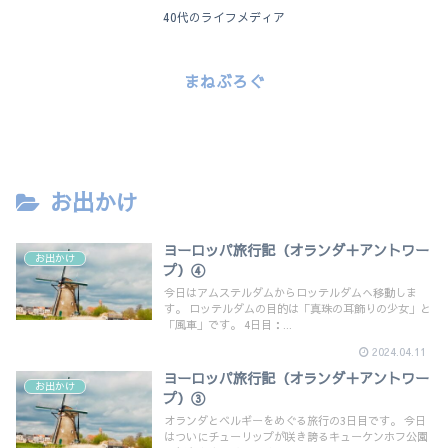
40代のライフメディア
まねぶろぐ
お出かけ
ヨーロッパ旅行記（オランダ＋アントワー
お出かけ
プ）④
今日はアムステルダムからロッテルダムへ移動しま
す。 ロッテルダムの目的は「真珠の耳飾りの少女」と
「風車」です。 4日目：...
2024.04.11
ヨーロッパ旅行記（オランダ＋アントワー
お出かけ
プ）③
オランダとベルギーをめぐる旅行の3日目です。 今日
はついにチューリップが咲き誇るキューケンホフ公園