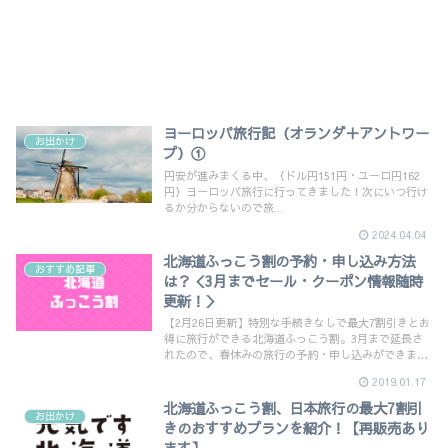
ヨーロッパ旅行記（オランダ＋アントワー
お出かけ
プ）①
円安が進みまくる中、（ドル円151円・ユーロ円162
円）ヨーロッパ旅行に行ってきました！次にいつ行け
るか分からないので旅...
2024.04.04
北海道ふっこう割の予約・申し込み方法
おすすめ記事
は？＜3月までセール・クーポン情報随時
更新！＞
【2月26日更新】特別な手続きなしで最大7割引きとお
得に旅行ができる北海道ふっこう割。3月まで延長さ
れたので、春休みの旅行の予約・申し込みができます
よ。北海道民も利用できるので私もすでに利用しまし
2019.01.17
た。
北海道ふっこう割、日本旅行の最大7割引
お出かけ
きのおすすめプランを紹介！【再販売あり