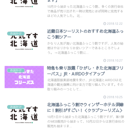
ます】
10月から始まった北海道ふっこう割、多くの旅行会社
で商品が売り出され一時は発売とほぼ同時に完売する
ほどの人気でした。 北...
2018.12.22
近畿日本ツーリストのおすすめ北海道ふっ
お出かけ
こう割ツアー
かなり人気が高い北海道ふっこう割ですが、人気の秘
密はやはりかなりお安いツアーであるところでしょ
う。 →北海道ふっこう割に...
2018.10.27
特急も乗り放題「ひがし・きた北海道フリ
お出かけ
ーパス」JR・AIRDOタイアップ
北海道胆振東部地震を受け、JR北海道とAIRDOは北
海道の観光復興に向け全力で取り組んでいます。その
取り組みの一つとして...
2018.10.25
北海道ふっこう割でウィンザーホテル洞爺
お出かけ
に！割引がすごい！＜クラブツーリズム＞
10月1日から始まった北海道ふっこう割ですが、第1弾
のWEB販売から始まって、10月22日からは旅行会社の
販売も始まりま...